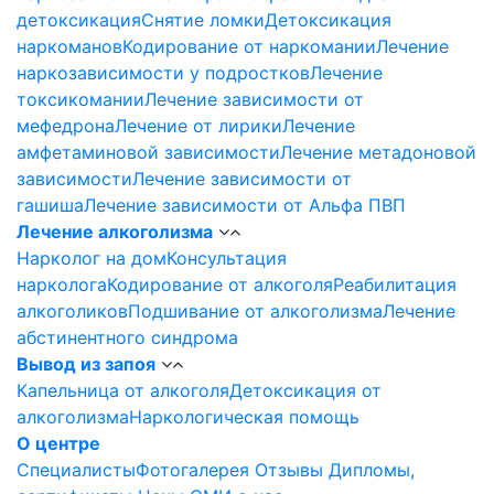
детоксикация
Снятие ломки
Детоксикация
наркоманов
Кодирование от наркомании
Лечение
наркозависимости у подростков
Лечение
токсикомании
Лечение зависимости от
мефедрона
Лечение от лирики
Лечение
амфетаминовой зависимости
Лечение метадоновой
зависимости
Лечение зависимости от
гашиша
Лечение зависимости от Альфа ПВП
Лечение алкоголизма
Нарколог на дом
Консультация
нарколога
Кодирование от алкоголя
Реабилитация
алкоголиков
Подшивание от алкоголизма
Лечение
абстинентного синдрома
Вывод из запоя
Капельница от алкоголя
Детоксикация от
алкоголизма
Наркологическая помощь
О центре
Специалисты
Фотогалерея
Отзывы
Дипломы,